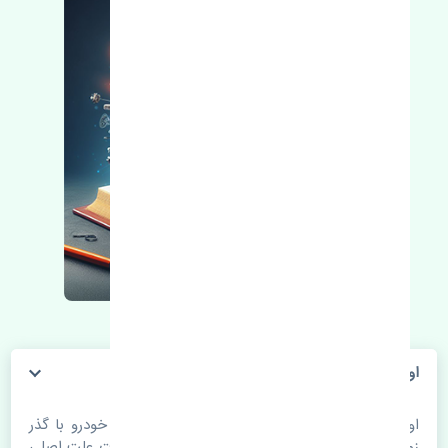
اویل پمپ گیربکس بی وای دی S6 چین
اویل پمپ گیربکس بی وای دی S6 چین. قطعات خودرو با گذر
زمان و طی مسافت مستحلک می شوند. اغلب اوقات علت اصلی