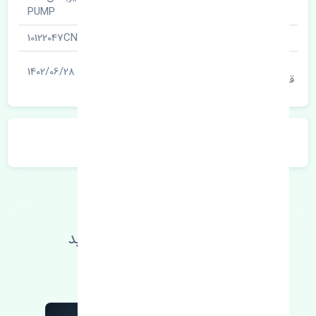
نام قطعه
PUMP
شناسه
10122047CN
آخرین تاریخ بروزرسانی
1402/06/28
قیمت
توضیحات محصول
اطلاعات فنی خود را بالا ببرید
مطالعه بیشتر، مشکل کمتر 😁