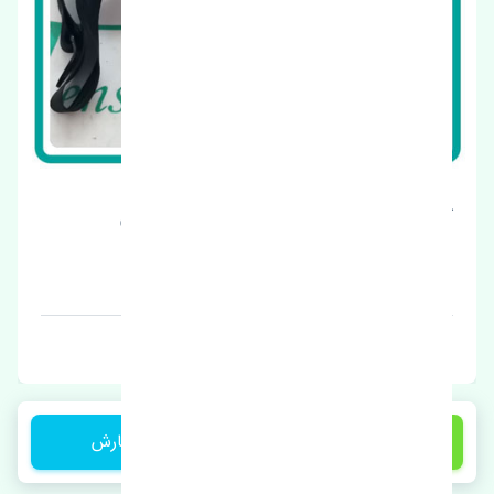
کمربند ایمنی جلو چپ بی وای دی S6 چین
قیمت: 7700000 تومان
برند: چین
7,500,000 تومان
ثبت سفارش