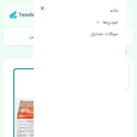
خانه
Tenshipart
خودروها
سوالات متداول
اویل پمپ گیربکس بی وای دی S6 چین
تنشی‌پارت
خودروهای چینی
بی وای دی
S6