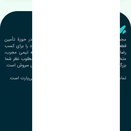
تنشی‌ پارت
مجموعۀ تنشی پارت از سال ١٣٩٣ فعالیت خود را در حوزۀ تأمین
قطعات خودرو آغاز نموده و در این بین تمام تلاش خود را برای کسب
رضایت مشتریان عزیز به‌کار برده است. این مجموعه تیمی مجرب،
متخصص و جوان را در کنار هم گردآورده تا خدمات مطلوب نظر شما
بزرگواران را ارائه نماید. تِنشی واژه‌ای ژاپنی و به معنای سروش است.
تمامی حقوق مادی و معنوی این سایت متعلق به تنشی‌پارت است.
لوکیشن ما