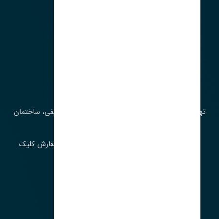
آدرس‌
تهران، چراغ برق، خیابان ملت، روبروی کوچۀ میرشریفی، ساختمان
بیستون
برای اطلاع از موجودی و قیمت به روز روی ثبت سفارش کلیک
فرمایید.
ارسـال فـوری بـه سـراسـر ایـران
ساعت کاری ۹ تا ١٧