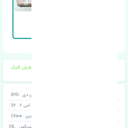
برای اطلاع از موجودی و قیمت به روز روی ثبت سفارش کلیک
فرمایید.
خودروسازی
بی وای دی · BYD
نوع خودرو
اس 6 · S6
برند قطعه
چین · China
اویل پمپ گیربکس · OIL