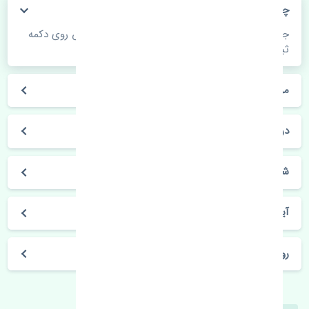
چگونه می‌توانم از قیمت قطعات مطلع شوم؟
جهت اطلاع از موجودی، قیمت به روز و ثبت سفارش روی دکمه
ثبت سفارش کلیک فرمایید.
مراحل ثبت درخواست محصول چگونه است؟
در چه مدت محصول خریداری شده بدستم می‌سد؟
شیوه های حمل و خریداری چگونه است؟
آیا می‌توان محصول خریداری شده را مرجوع کرد؟
روز های کاری مجموعه تنشی‌پارت