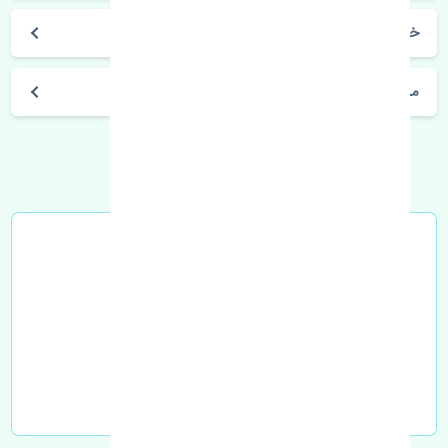
خرید اویل پمپ گیربکس بی وای دی S6 چین
مشخصات فنی اتومبیل
خرید در محل