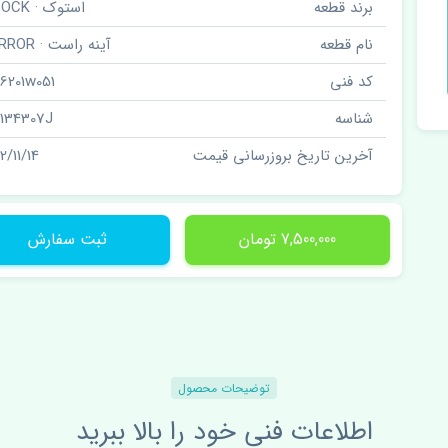
برند قطعه
استوک · STOCK
نام قطعه
آینه راست · MIRROR
کد فنی
6201w051
شناسه
2134307J
آخرین تاریخ بروزرسانی قیمت
2/11/14
7,500,000 تومان
ثبت سفارش
توضیحات محصول
اطلاعات فنی خود را بالا ببرید