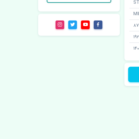
87
19
140