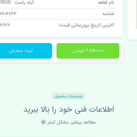
نام قطعه
آینه راست · MIRROR
شناسه
22204763
آخرین تاریخ بروزرسانی قیمت
02/2/2
6,750,000 تومان
ثبت سفارش
توضیحات محصول
اطلاعات فنی خود را بالا ببرید
مطالعه بیشتر، مشکل کمتر 😁