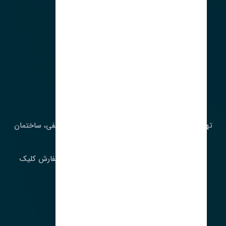
آدرس‌
تهران، چراغ برق، خیابان ملت، روبروی کوچۀ میرشریفی، ساختمان
بیستون
برای اطلاع از موجودی و قیمت به روز روی ثبت سفارش کلیک
فرمایید.
ارسـال فـوری بـه سـراسـر ایـران
ساعت کاری ۹ تا ١٧