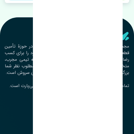
تنشی‌ پارت
مجموعۀ تنشی پارت از سال ١٣٩٣ فعالیت خود را در حوزۀ تأمین
قطعات خودرو آغاز نموده و در این بین تمام تلاش خود را برای کسب
رضایت مشتریان عزیز به‌کار برده است. این مجموعه تیمی مجرب،
متخصص و جوان را در کنار هم گردآورده تا خدمات مطلوب نظر شما
بزرگواران را ارائه نماید. تِنشی واژه‌ای ژاپنی و به معنای سروش است.
تمامی حقوق مادی و معنوی این سایت متعلق به تنشی‌پارت است.
لوکیشن ما