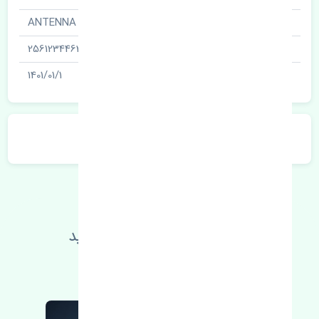
نام قطعه
آنتن · ANTENNA
شناسه
2561234463
آخرین تاریخ بروزرسانی قیمت
1401/01/1
توضیحات محصول
اطلاعات فنی خود را بالا ببرید
مطالعه بیشتر، مشکل کمتر 😁