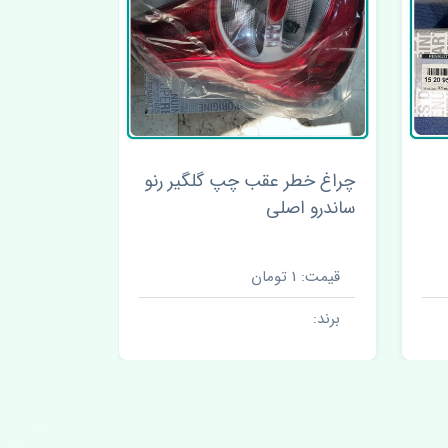
نو
چراغ خطر عقب چپ گلگیر
چراغ جلو چ
پورشه کیمن اصلی
فیس ترکیه
قیمت: 1 تومان
قیمت: 5500000 تومان
برند:
برند: