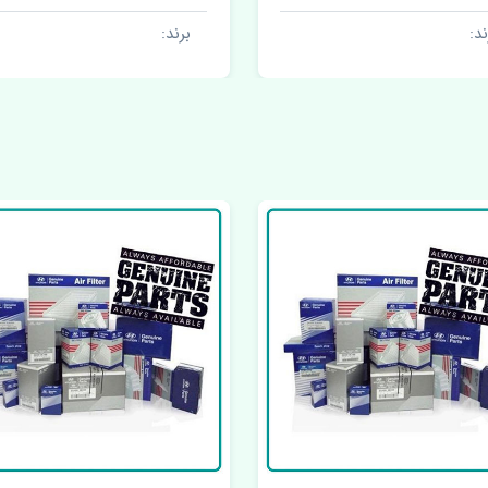
رند:
برند:
چراغ جلو راست سانگ یان
اکتیون اصلی