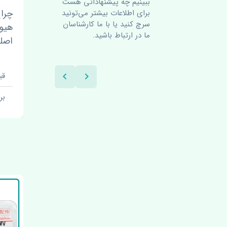
ببینیم چه پیشنهاداتی هست
اسپورتیج
چراغ خطر عقب راست گلگیر
چرا
برای اطلاعات بیشتر می‌تونید
سرچ کنید یا با ما کارشناسان
هیوندای جنسیس 2008-2013
2004-2008 
ما در ارتباط باشید.
اصلی
قیمت: 1 تومان
قیم
برند:
ب