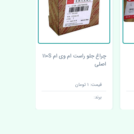
چراغ جلو راست ام وی ام 110S
چراغ جلو راست برلیانس کراس
چراغ 
اصلی
هاوال H9 اصل
قیمت: 1 تومان
قیمت: 1 
برند:
برند: