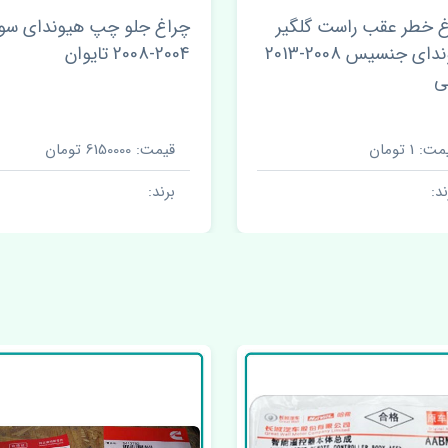
غ جلو چپ هیوندای سوناتا
تایوان
ت: 6150000 تومان
قیمت: 27500000 تومان
رند:
برند: