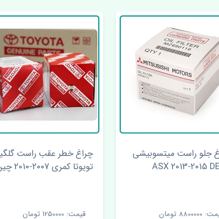
غ خطر عقب راست گلگیر
چراغ جلو چپ مز
 کمری 2007-2010 چین
اصلی
ت: 1250000 تومان
قیمت: 1 تومان