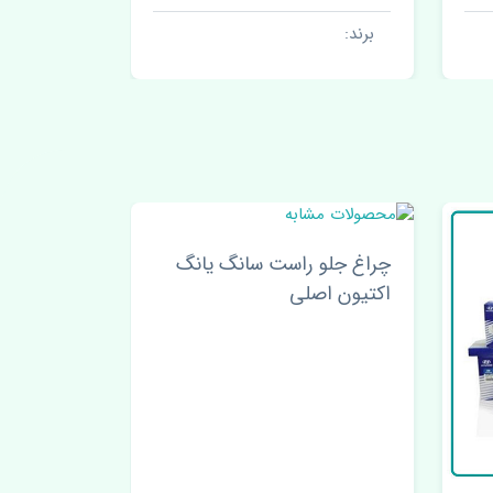
برند:
برند:
گ