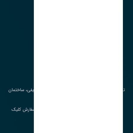
آدرس‌
تهران، چراغ برق، خیابان ملت، روبروی کوچۀ میرشریفی، ساختمان
بیستون
برای اطلاع از موجودی و قیمت به روز روی ثبت سفارش کلیک
فرمایید.
ارسـال فـوری بـه سـراسـر ایـران