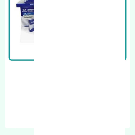
درب موتور هیوندای i30 2010-2012 اصلی
قیمت: 1 تومان
برند: